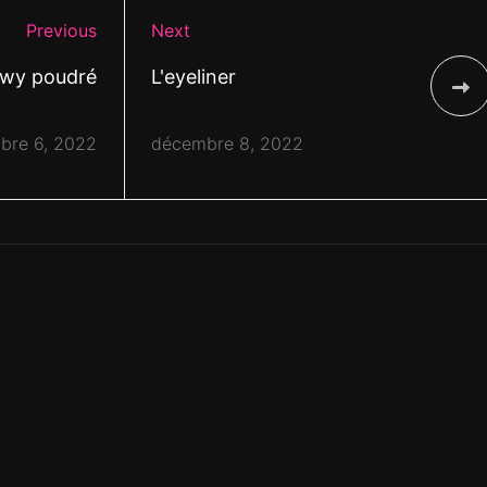
Previous
Next
owy poudré
L'eyeliner
bre 6, 2022
décembre 8, 2022