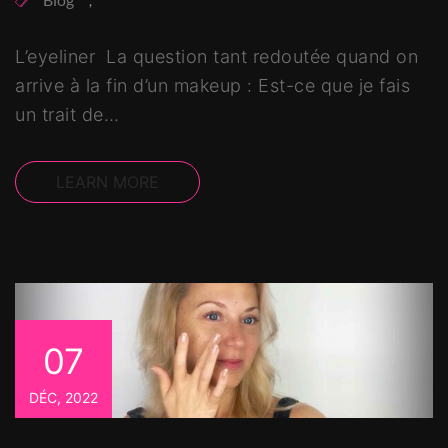
,
L’eyeliner La question tant redoutée quand on
arrive à la fin d’un makeup : Est-ce que je fais
un trait de…
LEARN MORE
07
DÉC, 2022