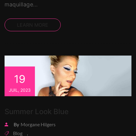
maquillage…
LEARN MORE
19
JUIL, 2023
Summer Look Blue
By
Morgane Hilgers
Blog
,