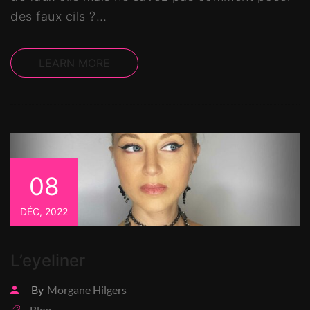
des faux cils ?…
LEARN MORE
08
DÉC, 2022
L’eyeliner
By
Morgane Hilgers
Blog