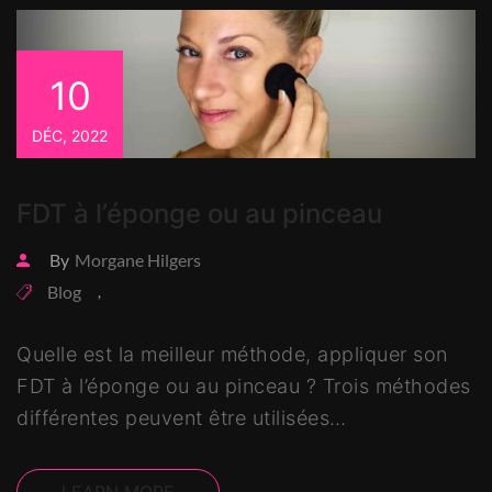
10
DÉC, 2022
FDT à l’éponge ou au pinceau
By
Morgane Hilgers
Blog
,
Quelle est la meilleur méthode, appliquer son
FDT à l’éponge ou au pinceau ? Trois méthodes
différentes peuvent être utilisées…
LEARN MORE