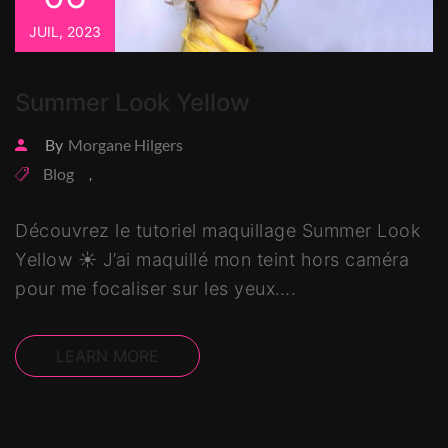
JUIL, 2023
Summer Look Yellow
By
Morgane Hilgers
Blog
,
Découvrez le tutoriel maquillage Summer Look
Yellow ☀️ J’ai maquillé mon teint hors caméra
pour me focaliser sur les yeux….
LEARN MORE