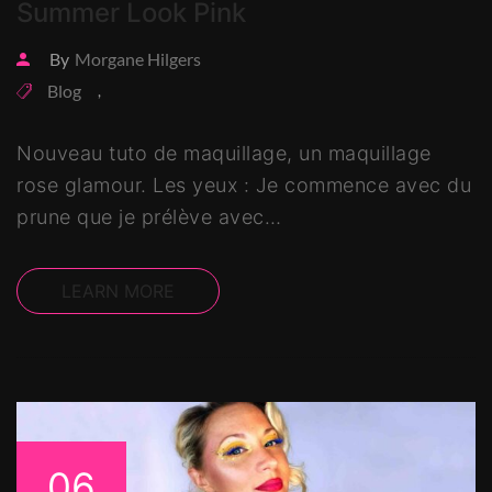
Summer Look Pink
By
Morgane Hilgers
Blog
,
Nouveau tuto de maquillage, un maquillage
rose glamour. Les yeux : Je commence avec du
prune que je prélève avec…
LEARN MORE
06