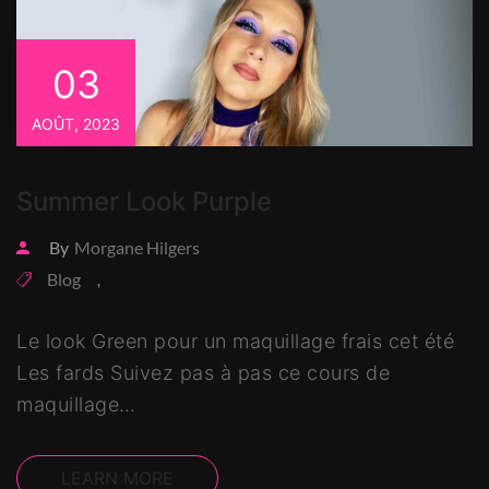
03
AOÛT, 2023
Summer Look Purple
By
Morgane Hilgers
Blog
,
Le look Green pour un maquillage frais cet été
Les fards Suivez pas à pas ce cours de
maquillage…
LEARN MORE