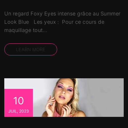
Un regard Foxy Eyes intense grâce au Summer
Look Blue Les yeux : Pour ce cours de
maquillage tout…
LEARN MORE
10
JUIL, 2023