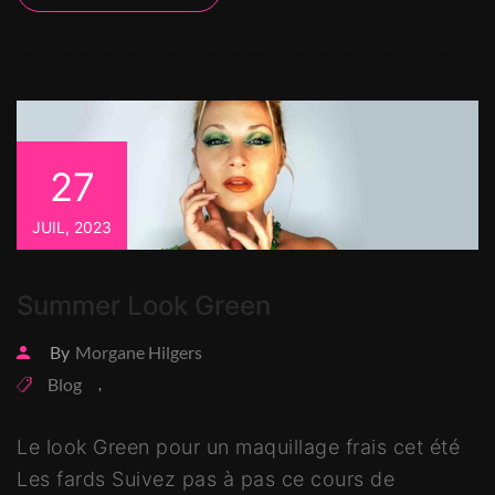
27
JUIL, 2023
Summer Look Green
By
Morgane Hilgers
Blog
,
Le look Green pour un maquillage frais cet été
Les fards Suivez pas à pas ce cours de