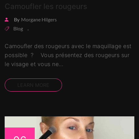
Camoufler les rougeurs
By
Morgane Hilgers
Blog
,
Camoufler des rougeurs avec le maquillage est
possible ? Vous présentez des rougeurs sur
le visage et vous ne…
LEARN MORE