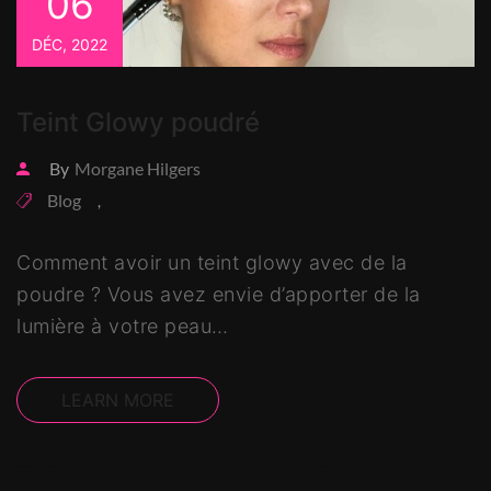
06
DÉC, 2022
Teint Glowy poudré
By
Morgane Hilgers
Blog
,
Comment avoir un teint glowy avec de la
poudre ? Vous avez envie d’apporter de la
lumière à votre peau…
LEARN MORE