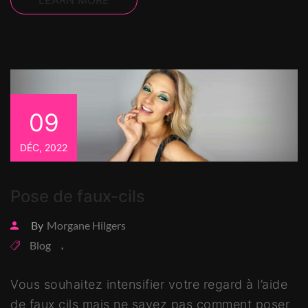
09
DÉC, 2022
Pose de faux-cils
By
Morgane Hilgers
Blog
,
Vous souhaitez intensifier votre regard à l’aide
de faux cils mais ne savez pas comment poser