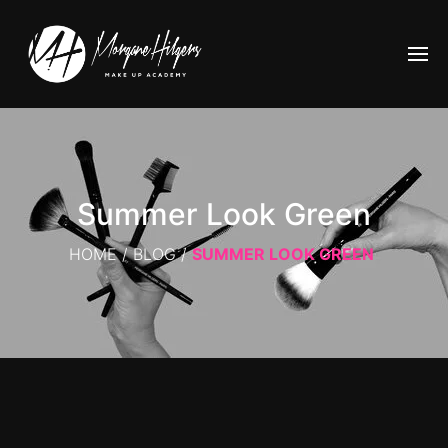
Summer Look Green
HOME
/
BLOG
/
SUMMER LOOK GREEN