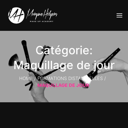
Catégorie:
Maquillage de jour
HOME
/
FORMATIONS DISTANCIELLES
/
MAQUILLAGE DE JOUR