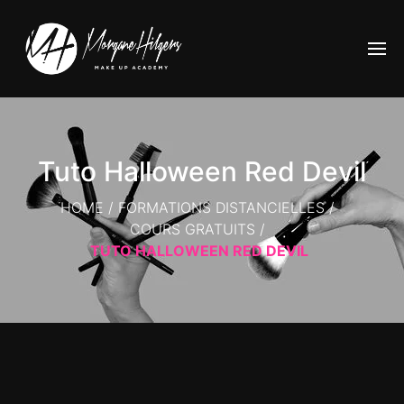
Tuto Halloween Red Devil
HOME
/
FORMATIONS DISTANCIELLES
/
COURS GRATUITS
/
TUTO HALLOWEEN RED DEVIL