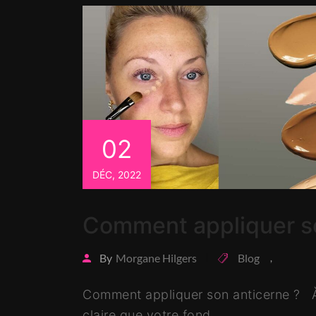
02
DÉC, 2022
Comment appliquer s
By
Morgane Hilgers
Blog
,
Comment appliquer son anticerne ? À s
claire que votre fond…