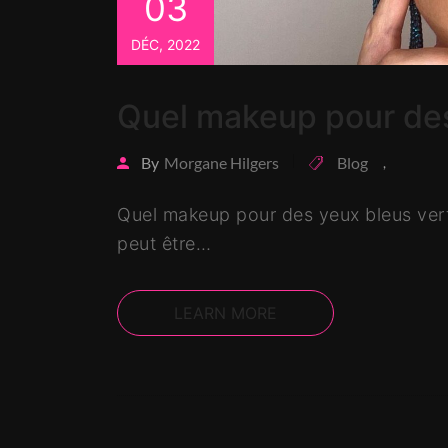
03
DÉC, 2022
Quel makeup pour des
By
Morgane Hilgers
Blog
,
Quel makeup pour des yeux bleus vert
peut être…
LEARN MORE