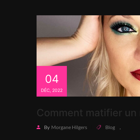
04
DÉC, 2022
Comment matifier un r
By
Morgane Hilgers
Blog
,