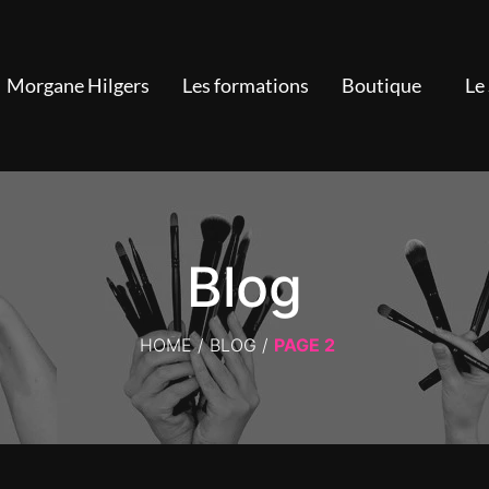
Morgane Hilgers
Les formations
Boutique
Le
Blog
HOME
/
BLOG
/
PAGE 2