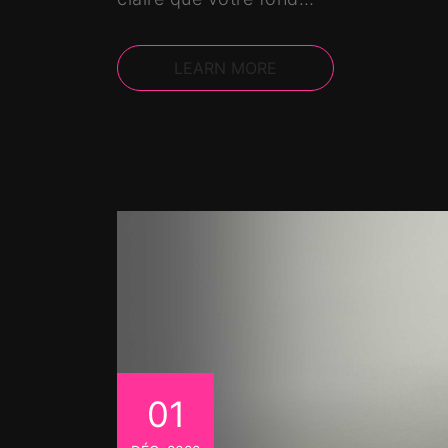
LEARN MORE
01