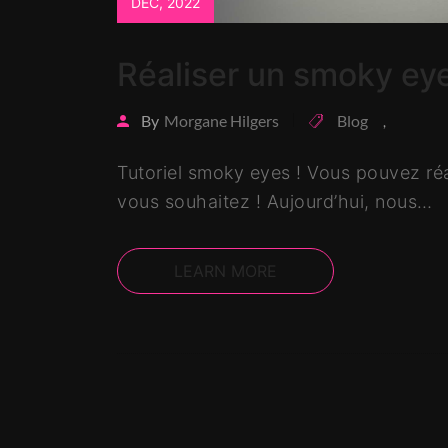
DÉC, 2022
Réaliser un smoky ey
By
Morgane Hilgers
Blog
,
Tutoriel smoky eyes ! Vous pouvez ré
vous souhaitez ! Aujourd’hui, nous…
LEARN MORE