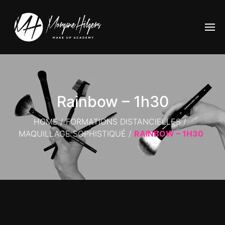
Rainbow – 1h30
HOME
/
FORMATIONS DISTANCIELLES
/
MAQUILLAGE SOPHISTIQUÉ
/
RAINBOW – 1H30