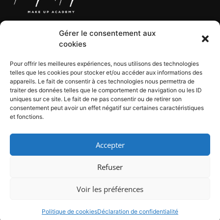
Gérer le consentement aux
LÉGAL
cookies
Pour offrir les meilleures expériences, nous utilisons des technologies
telles que les cookies pour stocker et/ou accéder aux informations des
CGV
appareils. Le fait de consentir à ces technologies nous permettra de
CGU
traiter des données telles que le comportement de navigation ou les ID
Mentions légales
uniques sur ce site. Le fait de ne pas consentir ou de retirer son
consentement peut avoir un effet négatif sur certaines caractéristiques
Politique de confidentialité
et fonctions.
Politique de cookies
Accepter
Refuser
Voir les préférences
©2022 | Morgane Hilgers - All rights reserved
Politique de cookies
Déclaration de confidentialité