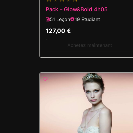
Pack – Glow&Bold 4h05
51 Leçon
19 Etudiant
127,00 €
Achetez maintenant