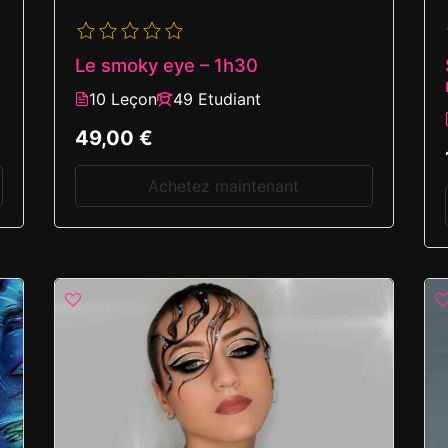
Le smoky eye – 1h30
10 Leçon
49 Etudiant
49,00 €
Achetez maintenant