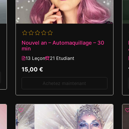
Nouvel an – Automaquillage – 30
min
13 Leçon
21 Etudiant
15,00 €
Achetez maintenant