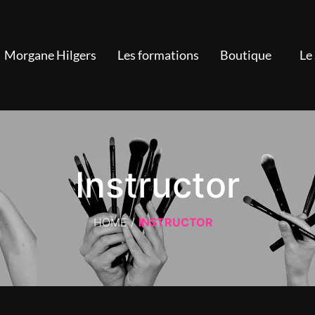
Morgane Hilgers
Les formations
Boutique
Le
Instructor
HOME
/
INSTRUCTOR