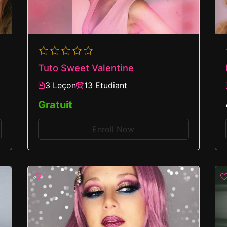
Tuto Sweet Valentine
3 Leçon
13 Etudiant
Gratuit
Enroll Now