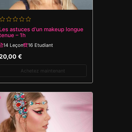
Les astuces d’un makeup longue
tenue – 1h
14 Leçon
16 Etudiant
20,00 €
Achetez maintenant