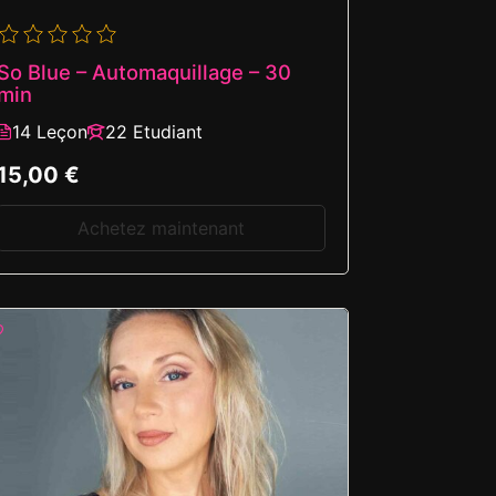
So Blue – Automaquillage – 30
min
14 Leçon
22 Etudiant
15,00 €
Achetez maintenant