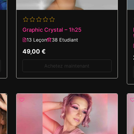
Graphic Crystal – 1h25
13 Leçon
38 Etudiant
49,00 €
Achetez maintenant