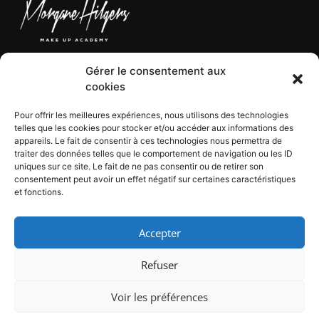
Gérer le consentement aux
LÉGAL
cookies
Pour offrir les meilleures expériences, nous utilisons des technologies
telles que les cookies pour stocker et/ou accéder aux informations des
CGV
appareils. Le fait de consentir à ces technologies nous permettra de
CGU
traiter des données telles que le comportement de navigation ou les ID
Mentions légales
uniques sur ce site. Le fait de ne pas consentir ou de retirer son
consentement peut avoir un effet négatif sur certaines caractéristiques
Politique de confidentialité
et fonctions.
Politique de cookies
Accepter
Refuser
Voir les préférences
©2022 | Morgane Hilgers - All rights reserved