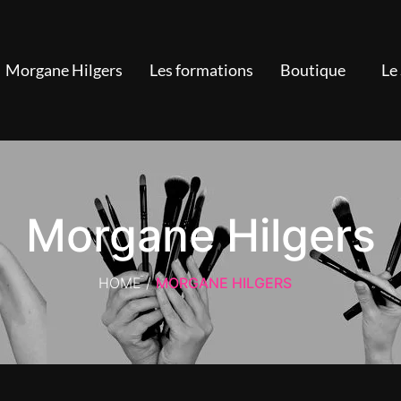
Morgane Hilgers
Les formations
Boutique
Le
Morgane Hilgers
HOME
/
MORGANE HILGERS