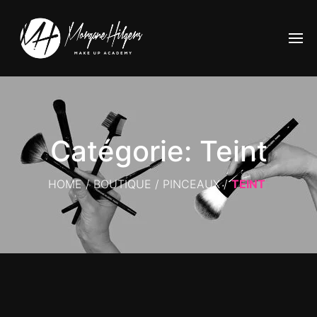
Catégorie: Teint
HOME
/
BOUTIQUE
/
PINCEAUX
/
TEINT