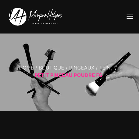
HOME
/
BOUTIQUE
/
PINCEAUX
/
TEINT
/
PETIT PINCEAU POUDRE F6