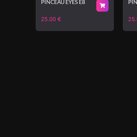
PINCEAU EYES E8
PIN
25.00
€
25