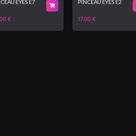
CEAU EYES E7
PINCEAU EYES E2
.00
€
17.00
€