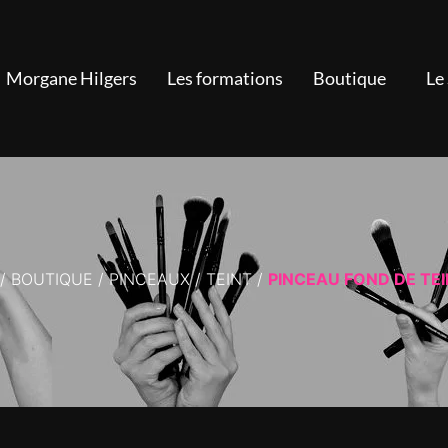
Morgane Hilgers
Les formations
Boutique
Le
/
BOUTIQUE
/
PINCEAUX
/
TEINT
/
PINCEAU FOND DE TEI