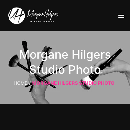
Morgane Hilgers
Studio Photo
HOME
/
MORGANE HILGERS STUDIO PHOTO