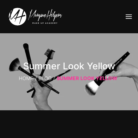
Summer Look Yellow
HOME
/
BLOG
/
SUMMER LOOK YELLOW