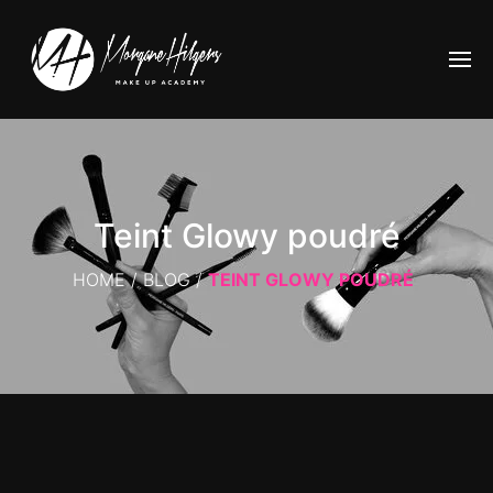
Teint Glowy poudré
HOME
/
BLOG
/
TEINT GLOWY POUDRÉ