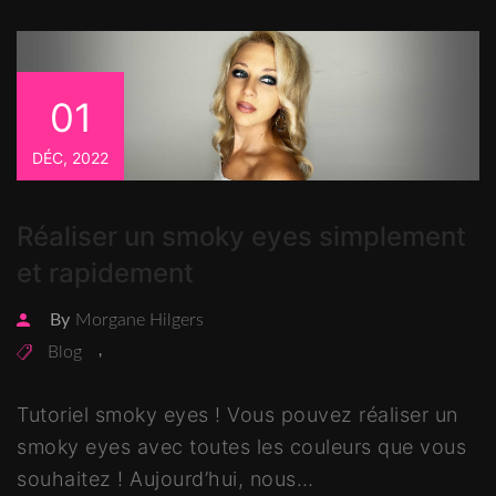
01
DÉC, 2022
Réaliser un smoky eyes simplement
et rapidement
By
Morgane Hilgers
Blog
,
Tutoriel smoky eyes ! Vous pouvez réaliser un
smoky eyes avec toutes les couleurs que vous
souhaitez ! Aujourd’hui, nous…