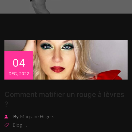
04
DÉC, 2022
Comment matifier un rouge à lèvres
?
By
Morgane Hilgers
Blog
,