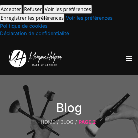
Accepter
Refuser
Voir les préférences
Enregistrer les préférences
Voir les préférences
Politique de cookies
Déclaration de confidentialité
Blog
HOME
/
BLOG
/
PAGE 2