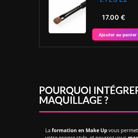
17.00
€
Ajouter au panier
POURQUOI INTÉGRER
MAQUILLAGE ?
La
formation en Make Up
vous permet d
votre propre style, et pourrez vous
maq