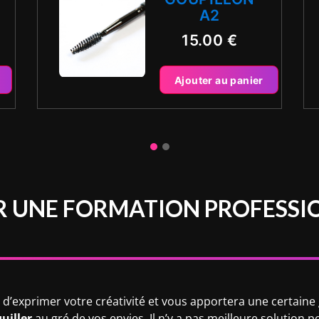
A2
15.00
€
Ajouter au panier
 UNE FORMATION PROFESSI
’exprimer votre créativité et vous apportera une certaine g
uiller
au gré de vos envies.
Il n’y a pas meilleure solution 