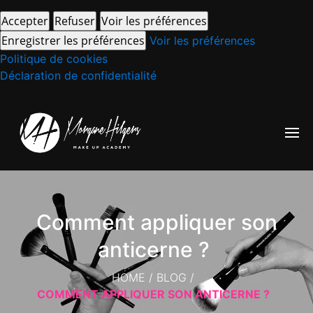
Accepter
Refuser
Voir les préférences
Enregistrer les préférences
Voir les préférences
Politique de cookies
Déclaration de confidentialité
Comment appliquer son
anticerne ?
HOME
/
BLOG
/
COMMENT APPLIQUER SON ANTICERNE ?