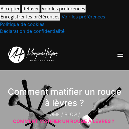
Accepter
Refuser
Voir les préférences
Enregistrer les préférences
Voir les préférences
Politique de cookies
Déclaration de confidentialité
Comment matifier un rouge
à lèvres ?
HOME
/
BLOG
/
COMMENT MATIFIER UN ROUGE À LÈVRES ?