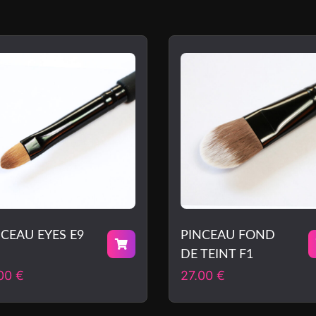
NCEAU EYES E9
PINCEAU FOND
DE TEINT F1
.00
€
27.00
€