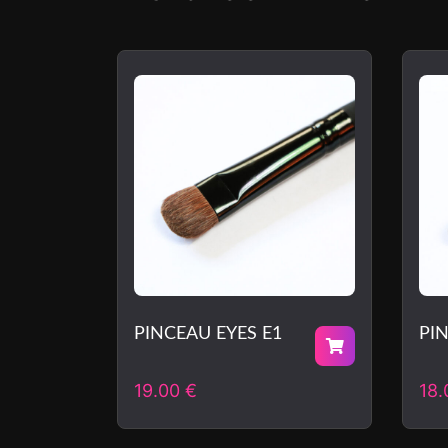
PINCEAU EYES E1
PI
19.00
€
18