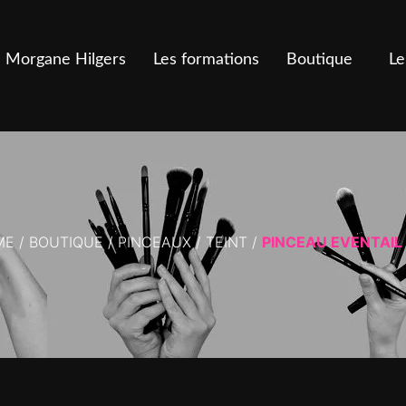
Morgane Hilgers
Les formations
Boutique
Le
ME
/
BOUTIQUE
/
PINCEAUX
/
TEINT
/
PINCEAU EVENTAIL