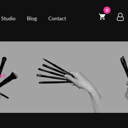
0
 Studio
Blog
Contact
 F7