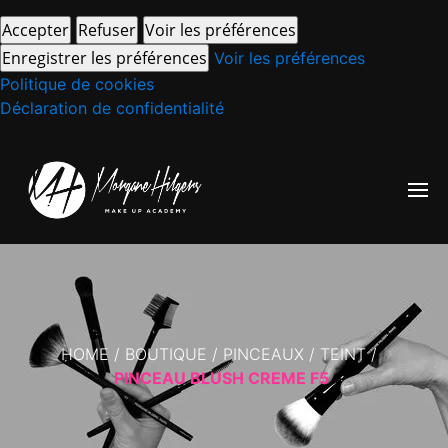
Accepter
Refuser
Voir les préférences
Enregistrer les préférences
Voir les préférences
Politique de cookies
Déclaration de confidentialité
HOME
/
BOUTIQUE
/
PINCEAUX
/
TEINT
/
PINCEAU BLUSH CREME F5