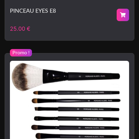
PINCEAU EYES E8
25.00
€
Promo !