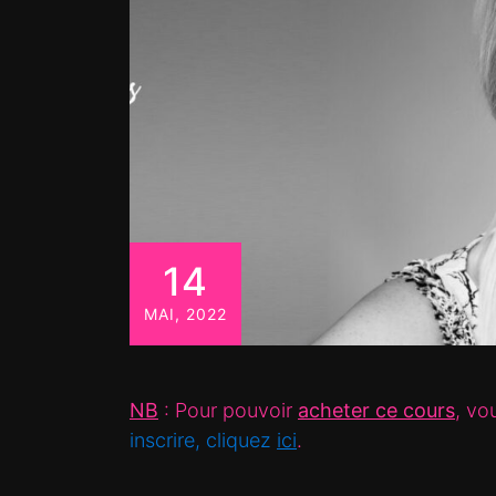
14
MAI, 2022
NB
: Pour pouvoir
acheter ce cours
, vo
inscrire, cliquez
ici
.