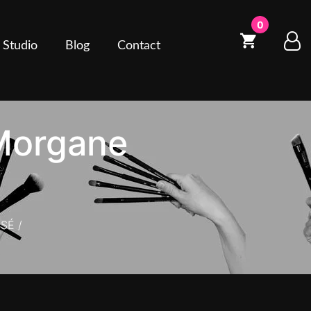
0
 Studio
Blog
Contact
 Morgane
ISÉ
/