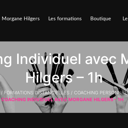
Morgane Hilgers
Les formations
Boutique
Le
g Individuel avec
Hilgers – 1h
/
FORMATIONS DISTANCIELLES
/
COACHING PERSONNAL
COACHING INDIVIDUEL AVEC MORGANE HILGERS – 1H