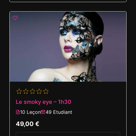
Le smoky eye – 1h30
10 Leçon
49 Etudiant
49,00 €