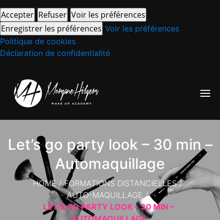
Accepter
Refuser
Voir les préférences
Enregistrer les préférences
Voir les préférences
Politique de cookies
Déclaration de confidentialité
Let’s go party look – 30 min –
Automaquillage
HOME
/
FORMATIONS DISTANCIELLES
/
AUTO-MAQUILLAGE
/
LET’S GO PARTY LOOK – 30 MIN –
AUTOMAQUILLAGE