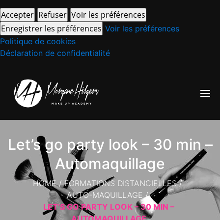
Accepter
Refuser
Voir les préférences
Enregistrer les préférences
Voir les préférences
Politique de cookies
Déclaration de confidentialité
Let’s go party look – 30 min –
Automaquillage
HOME
/
FORMATIONS DISTANCIELLES
/
AUTO-MAQUILLAGE
/
LET’S GO PARTY LOOK – 30 MIN –
AUTOMAQUILLAGE