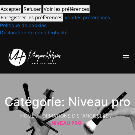
Accepter
Refuser
Voir les préférences
Enregistrer les préférences
Voir les préférences
Politique de cookies
Déclaration de confidentialité
Catégorie: Niveau pro
HOME
/
FORMATIONS DISTANCIELLES
/
NIVEAU PRO