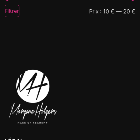
Filtrer
Prix :
10 €
—
20 €