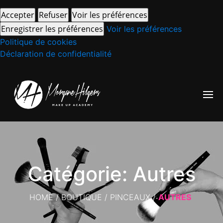
Accepter
Refuser
Voir les préférences
Enregistrer les préférences
Voir les préférences
Politique de cookies
Déclaration de confidentialité
Catégorie: Autres
HOME
/
BOUTIQUE
/
PINCEAUX
/
AUTRES