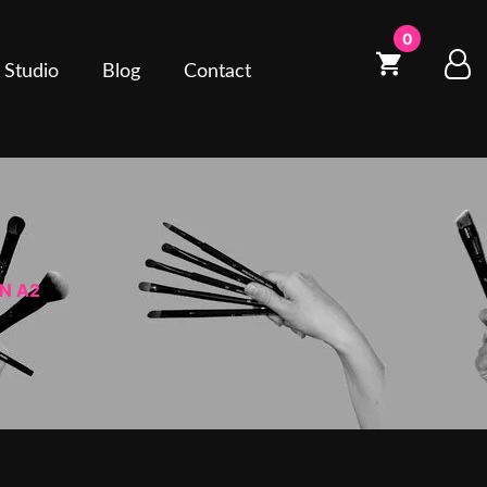
0
 Studio
Blog
Contact
N A2