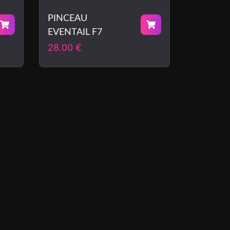
PINCEAU
EVENTAIL F7
28.00
€