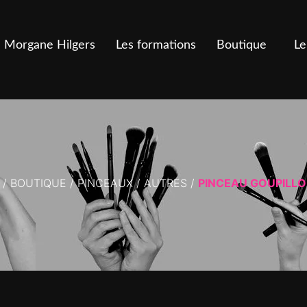
Morgane Hilgers
Les formations
Boutique
Le
/
BOUTIQUE
/
PINCEAUX
/
AUTRES
/
PINCEAU GOUPILLO