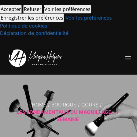
Accepter
Refuser
Voir les préférences
Enregistrer les préférences
Voir les préférences
Politique de cookies
Déclaration de confidentialité
HOME
/
BOUTIQUE
/
COURS
/
LES FONDAMENTAUX DU MAQUILLAGE – 1
SEMAINE