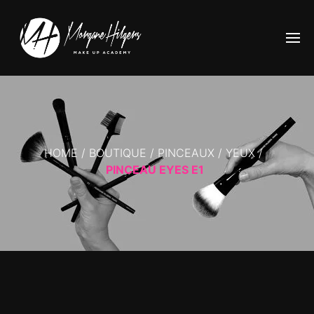
HOME
/
BOUTIQUE
/
PINCEAUX
/
YEUX
/
PINCEAU EYES E1