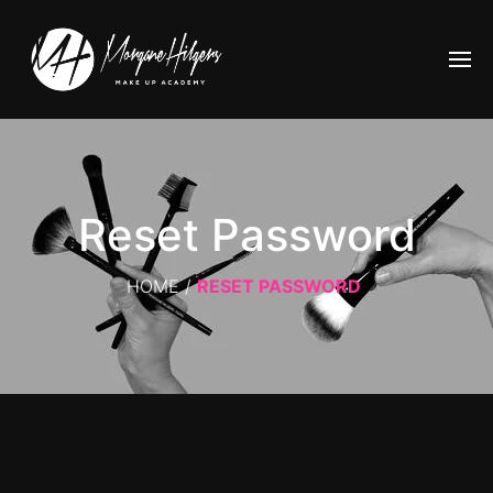
Reset Password
HOME
/
RESET PASSWORD