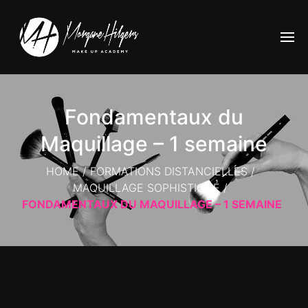
Fondamentaux du
Maquillage – 1 semaine
HOME
/
FORMATIONS DISTANCIELLES
/
MAQUILLAGE SOPHISTIQUÉ
/
FONDAMENTAUX DU MAQUILLAGE – 1 SEMAINE