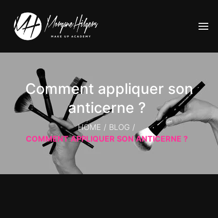
Comment appliquer son
anticerne ?
HOME
/
BLOG
/
COMMENT APPLIQUER SON ANTICERNE ?