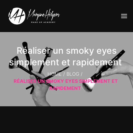
Réaliser un smoky eyes
simplement et rapidement
HOME
/
BLOG
/
RÉALISER UN SMOKY EYES SIMPLEMENT ET
RAPIDEMENT