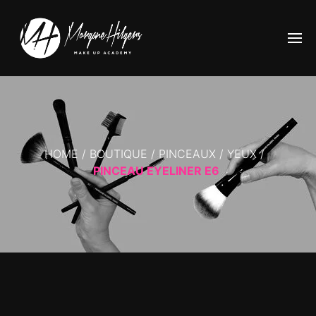
HOME
/
BOUTIQUE
/
PINCEAUX
/
YEUX
/
PINCEAU EYELINER E6